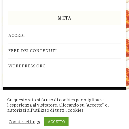
META
ACCEDI
FEED DEI CONTENUTI
WORDPRESS.ORG
© Copyright 2026
Foto e video ricette di cucina -
Su questo sito si fa uso di cookies per miglioare
FotoRicette Blog.
. Tutti i diritti riservati.
Yummy
l'esperienza al visitatore. Cliccando su “Accetto”, ci
autorizzi all'utilizzo di tutti i cookies.
Recipe | Sviluppato da
Blossom Themes
. Powered by
WordPress
.
Privacy Policy, Cookie e GDPR
Cookie settings
ACCETTO